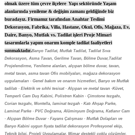
olmak üzere tüm çevre ilçelere Yapı sektöründe Yaşam
alanlarında yenileme & değişim zamanı geldiğinde biz
buradayız. Firmamız tarafından Anahtar Teslimi
Dekorasyon, Fabrika, Villa, Hastane, Okul, Ofis, Mağaza, Ev,
Daire, Banyo, Mutfak vs. Tadilat işleri Proje Mimari
tasarımlarla yapım onarım komple tadilat faaliyetleri
sunmaktadır.
Banyo Tadilat, Mutfak Tadilat, Tadilat Sıva
Dekorasyon, Asma Tavan, Gerilme Tavan, Bölme Duvar,Tadilat
Projelendirme, Yenileme alanları, alçıpan bölme duvar, tavan,
metal tavan, asma tavan
Ofis mobilyaları, mağaza dekorasyon
uygulamaları · Genel bakım ve onarım hizmetleri, Banyo ve Mutfak
tadilatı · Elektrik ve sıhhi tesisat · Alçıpan ve metal tavan ·Küvet,
Temperli Cam Duş Kabini, Polistren Kabin · Çimstone tezgahı,
Corian tezgahı, Montella, laminat tezgah · Katı Ahşap Parke,
Laminat Parke · PVC Doğrama, Alüminyum Doğrama, Katlanır Cam
· Alçıpan Bölme Duvar · Fayans Çalışması · Mutfak Dolapları ve
Banyo Kabini uygun fiyata
tadilat dekorasyon Profesyonel ekip,
Teknik bilgi, Projeli Uygulamalar. Mimar destekli çoklu çözümler.