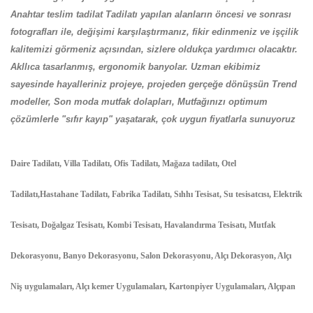
Anahtar teslim tadilat Tadilatı yapılan alanların öncesi ve sonrası
fotografları ile, değişimi karşılaştırmanız, fikir edinmeniz ve işçilik
kalitemizi görmeniz açısından, sizlere oldukça yardımıcı olacaktır.
Akllıca tasarlanmış, ergonomik banyolar. Uzman ekibimiz
sayesinde hayalleriniz projeye, projeden gerçeğe dönüşsün Trend
modeller, Son moda mutfak dolapları, Mutfağınızı optimum
çözümlerle "sıfır kayıp" yaşatarak, çok uygun fiyatlarla sunuyoruz
Daire Tadilatı, Villa Tadilatı, Ofis Tadilatı, Mağaza tadilatı, Otel
Tadilatı,Hastahane Tadilatı, Fabrika Tadilatı, Sıhhı Tesisat, Su tesisatcısı, Elektrik
Tesisatı, Doğalgaz Tesisatı, Kombi Tesisatı, Havalandırma Tesisatı, Mutfak
Dekorasyonu, Banyo Dekorasyonu, Salon Dekorasyonu, Alçı Dekorasyon, Alçı
Niş uygulamaları, Alçı kemer Uygulamaları, Kartonpiyer Uygulamaları, Alçıpan