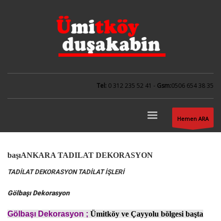
Tel:
0 312 235 52 41
-
Gsm:
0506 654 38 35
Hemen ARA
başı
ANKARA TADILAT DEKORASYON
TADİLAT DEKORASYON TADİLAT İŞLERİ
Gölbaşı Dekorasyon
Gölbaşı Dekorasyon ;
Ümitköy ve Çayyolu bölgesi başta