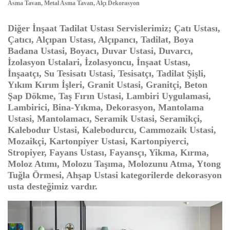
Asma Tavan, Metal Asma Tavan, Alçı Dekorasyon
Diğer İnşaat Tadilat Ustası Servislerimiz; Çatı Ustası,
Çatıcı, Alçıpan Ustası, Alçıpancı, Tadilat, Boya
Badana Ustasi, Boyacı, Duvar Ustasi, Duvarcı,
İzolasyon Ustalari, İzolasyoncu, İnşaat Ustası,
İnşaatçı, Su Tesisatı Ustasi, Tesisatçı, Tadilat Şişli,
Yıkım Kırım İşleri, Granit Ustasi, Granitçi, Beton
Şap Dökme, Taş Fırın Ustasi, Lambiri Uygulamasi,
Lambirici, Bina-Yıkma, Dekorasyon, Mantolama
Ustasi, Mantolamacı, Seramik Ustasi, Seramikçi,
Kalebodur Ustasi, Kalebodurcu, Cammozaik Ustasi,
Mozaikçi, Kartonpiyer Ustasi, Kartonpiyerci,
Stropiyer, Fayans Ustası, Fayansçı, Yikma, Kırma,
Moloz Atımı, Molozu Taşıma, Molozunu Atma, Ytong
Tuğla Örmesi, Ahşap Ustasi kategorilerde dekorasyon
usta desteğimiz vardır.