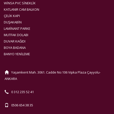
WINSA PVC SINEKLIK
KATLANIR CAM BALKON
ÇELIK KAPI
DUŞAKABIN
LAMINANT PARKE
MUTFAK DOLABI
DUVAR KAĞIDI
BOYA BADANA
BANYO YENILEME
Yaşamkent Mah. 3061. Cadde No:106 Vipka Plaza Çayyolu-
ANKARA
0 312 235 52 41
0506 654 38 35